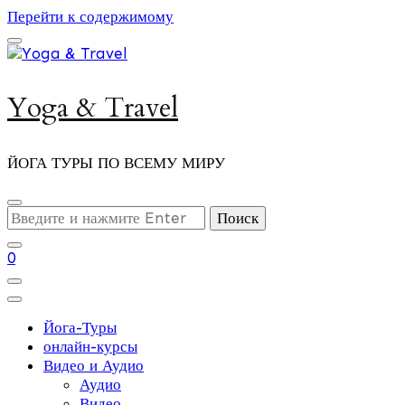
Перейти к содержимому
Yoga & Travel
ЙОГА ТУРЫ ПО ВСЕМУ МИРУ
Ищите
что-
то?
0
Йога-Туры
онлайн-курсы
Видео и Аудио
Аудио
Видео