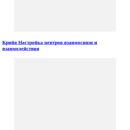
Крийя Настройка центров взаимосвязи и
взаимодействия