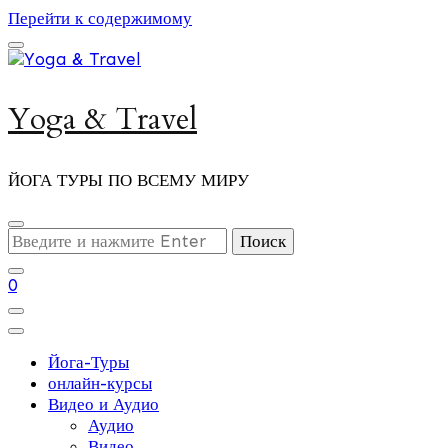
Перейти к содержимому
Yoga & Travel
ЙОГА ТУРЫ ПО ВСЕМУ МИРУ
Ищите
что-
то?
0
Йога-Туры
онлайн-курсы
Видео и Аудио
Аудио
Видео