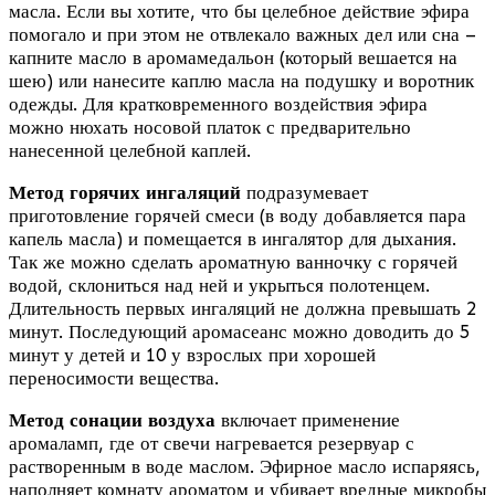
масла. Если вы хотите, что бы целебное действие эфира
помогало и при этом не отвлекало важных дел или сна –
капните масло в аромамедальон (который вешается на
шею) или нанесите каплю масла на подушку и воротник
одежды. Для кратковременного воздействия эфира
можно нюхать носовой платок с предварительно
нанесенной целебной каплей.
Метод горячих ингаляций
подразумевает
приготовление горячей смеси (в воду добавляется пара
капель масла) и помещается в ингалятор для дыхания.
Так же можно сделать ароматную ванночку с горячей
водой, склониться над ней и укрыться полотенцем.
Длительность первых ингаляций не должна превышать 2
минут. Последующий аромасеанс можно доводить до 5
минут у детей и 10 у взрослых при хорошей
переносимости вещества.
Метод сонации воздуха
включает применение
аромаламп, где от свечи нагревается резервуар с
растворенным в воде маслом. Эфирное масло испаряясь,
наполняет комнату ароматом и убивает вредные микробы