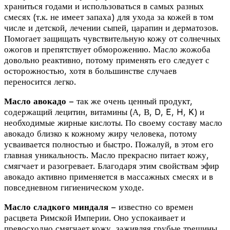
храниться годами и использоваться в самых разных
смесях (т.к. не имеет запаха) для ухода за кожей в том
числе и детской, лечении сыпей, царапин и дерматозов.
Помогает защищать чувствительную кожу от солнечных
ожогов и препятствует обморожению. Масло жожоба
довольно реактивно, потому применять его следует с
осторожностью, хотя в большинстве случаев
переносится легко.
Масло авокадо
– так же очень ценный продукт,
содержащий лецитин, витамины (А, В, D, E, H, K) и
необходимые жирные кислоты. По своему составу масло
авокадо близко к кожному жиру человека, потому
усваивается полностью и быстро. Пожалуй, в этом его
главная уникальность. Масло прекрасно питает кожу,
смягчает и разогревает. Благодаря этим свойствам эфир
авокадо активно применяется в массажных смесях и в
повседневном гигиеническом уходе.
Масло сладкого миндаля
– известно со времен
расцвета Римской Империи. Оно успокаивает и
превосходно смягчает кожу, заживляя грубые трещины,