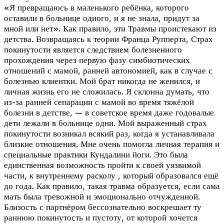
«Я превращаюсь в маленького ребёнка, которого
оставили в больнице одного, и я не знала, придут за
мной или нет». Как правило, эти Травмы проистекают из
детства. Возвращаясь к теории Франца Рупперта, Страх
покинутости является следствием болезненного
прохождения через первую фазу симбиотических
отношений с мамой, ранней автономией, как в случае с
болезнью клиентки. Мой брат никогда не женился, и
личная жизнь его не сложилась. Я склонна думать, что
из-за ранней сепарации с мамой во время тяжёлой
болезни в детстве, — в советское время даже годовалые
дети лежали в больнице одни. Мой выраженный страх
покинутости возникал всякий раз, когда я устанавливала
близкие отношения. Мне очень помогла личная терапия и
специальные практики Кундалини йоги. Это была
единственная возможность пройти к своей уязвимой
части, к внутреннему расколу , который образовался ещё
до года. Как правило, такая травма образуется, если сама
мать была тревожной и эмоционально отчужденной.
Близость с партнёром бессознательно воскрешает ту
раннюю покинутость и пустоту, от которой хочется