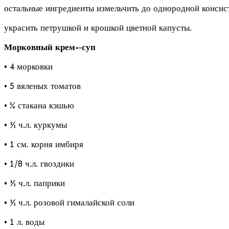
остальные ингредиенты измельчить до однородной консис
украсить петрушкой и крошкой цветной капусты.
Морковный крем-­‐суп
• 4 морковки
• 5 вяленых томатов
• ¼ стакана кэшью
• ½ ч.л. куркумы
• 1 см. корня имбиря
• 1/8 ч.л. гвоздики
• ½ ч.л. паприки
• ½ ч.л. розовой гималайской соли
• 1 л. воды