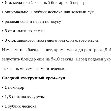
• ½ л. меда или 1 красный болгарский перец
• опционально: 1 зубчик чеснока или зеленый лук
• розовая соль и перец по вкусу
• 3 ст.л. льняных семян
• 3 ст.л. льняного, тыквенного или оливкового масла
Измельчить в блендере все, кроме масла до разогрева. До
запустить блендер еще на 5-10 секунд. Перед подачей ук
тыквенными семечками и зеленью.
Сладкий кукурузный крем-­‐суп
• 1 помидор
• 1/3 стакана кукурузы
• 1 зубчик чеснока