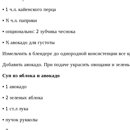
• 1 ч.л. кайенского перца
• ½ ч.л. паприки
• опционально: 2 зубчика чеснока
• ½ авокадо для густоты
Измельчить в блендере до однородной консистенции все к
Добавить авокадо. При подаче украсить овощами и зелень
Суп из яблока и авокадо
• 1 авокадо
• 2 зеленых яблока
• 1 ст.л лука
• пучок рукколы