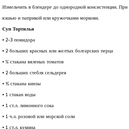
Измельчить в блендере до однородной консистенции. При 
кэшью и паприкой или кружочками моркови.
Суп Тортилья
• 2-3 помидора
• 2 больших красных или желтых болгарских перца
• ¼ стакана вяленых томатов
• 2 больших стебля сельдерея
• ½ стакана кинзы
• 1 стакан воды
• 1 ст.л. лимонного сока
• 1 ч.л. розовой или морской соли
• 1 ст.л. кумина