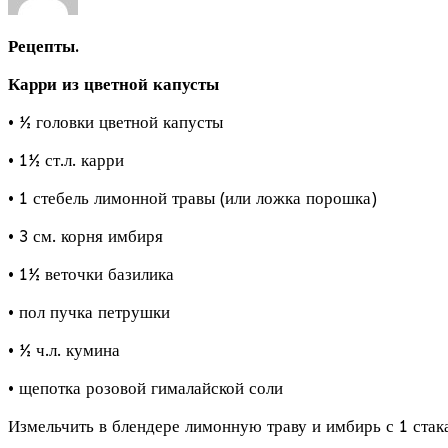
Рецепты.
Карри из цветной капусты
• ½ головки цветной капусты
• 1½ ст.л. карри
• 1 стебель лимонной травы (или ложка порошка)
• 3 см. корня имбиря
• 1½ веточки базилика
• пол пучка петрушки
• ½ ч.л. кумина
• щепотка розовой гималайской соли
Измельчить в блендере лимонную траву и имбирь с 1 стак