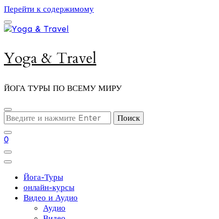
Перейти к содержимому
Yoga & Travel
ЙОГА ТУРЫ ПО ВСЕМУ МИРУ
Ищите
что-
то?
0
Йога-Туры
онлайн-курсы
Видео и Аудио
Аудио
Видео