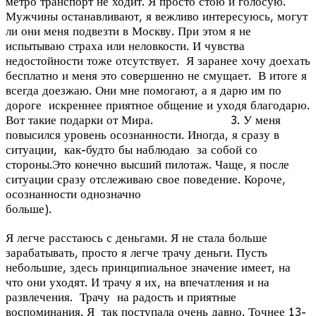
метро транспорт не ходит. Я просто стою и голосую.
Мужчины останавливают, я вежливо интересуюсь, могут
ли они меня подвезти в Москву. При этом я не
испытываю страха или неловкости. И чувства
недостойности тоже отсутствует. Я заранее хочу доехать
бесплатно и меня это совершенно не смущает. В итоге я
всегда доезжаю. Они мне помогают, а я дарю им по
дороге искреннее приятное общение и уходя благодарю.
Вот такие подарки от Мира. 3. У меня
повысился уровень осознанности. Иногда, я сразу в
ситуации, как-будто бы наблюдаю за собой со
стороны.Это конечно высший пилотаж. Чаще, я после
ситуации сразу отслеживаю свое поведение. Короче,
осознанности однозначно
больше)
4
Я легче расстаюсь с деньгами. Я не стала больше
зарабатывать, просто я легче трачу деньги. Пусть
небольшие, здесь принципиальное значение имеет, на
что они уходят. И трачу я их, на впечатления и на
развлечения. Трачу на радость и приятные
воспоминания. Я так поступала очень давно. Точнее 13-