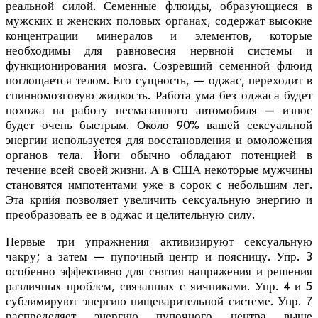
реальной силой. Семенные флюиды, образующиеся в
мужских и женских половых органах, содержат высокие
концентрации минералов и элементов, которые
необходимы для равновесия нервной системы и
функционирования мозга. Созревший семенной флюид
поглощается телом. Его сущность, — оджас, переходит в
спинномозговую жидкость. Работа ума без оджаса будет
похожа на работу несмазанного автомобиля — износ
будет очень быстрым. Около 90% вашей сексуальной
энергии используется для восстановления и омоложения
органов тела. Йоги обычно обладают потенцией в
течение всей своей жизни. А в США некоторые мужчины
становятся импотентами уже в сорок с небольшим лег.
Эта крийя позволяет увеличить сексуальную энергию и
преобразовать ее в оджас и целительную силу.
Первые три упражнения активизируют сексуальную
чакру; а затем — пупочный центр и поясницу. Упр. 3
особенно эффективно для снятия напряжения и решения
различных проблем, связанных с яичниками. Упр. 4 и 5
сублимируют энергию пищеварительной системе. Упр. 7
распределяет энергию пупочного центра выше