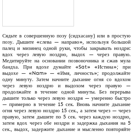
Сядьте в совершенную позу (сидхасану) или в простую
позу. Дышите «слева — направо», используя большой
палец и мизинец одной руки, чтобы закрывать ноздри:
вдох через левую ноздрю, выдох — через правую.
Медитируйте на основании позвоночника и сжав мула
бандха. При вдохе думайте «Sat» «Истина»; при
выдохе — «Nam» — «Имя, личность»; продолжайте
одну минуту. Затем начните дыхание огня со вдохом
через левую ноздрю и выдохом через правую —
продолжайте в течение одной минуты. Без перерыва
дышите только через левую ноздря — умеренно быстро
— примерно в течение 15 сек. Вновь начните дыхание
огня через левую ноздрю 15 сек., а затем через — через
правую, затем дышите по 5 сек. через каждую ноздрю,
затем вдох через обе ноздри и задержка дыхания на 5
сек., выдох, задержите дыхание и мысленно повторяйте