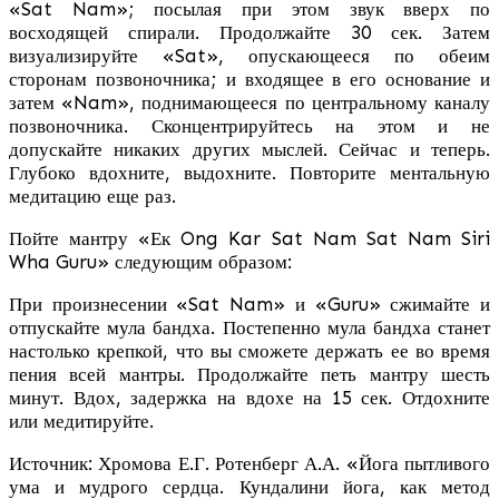
«Sat Nam»; посылая при этом звук вверх по
восходящей спирали. Продолжайте 30 сек. Затем
визуализируйте «Sat», опускающееся по обеим
сторонам позвоночника; и входящее в его основание и
затем «Nam», поднимающееся по центральному каналу
позвоночника. Сконцентрируйтесь на этом и не
допускайте никаких других мыслей. Сейчас и теперь.
Глубоко вдохните, выдохните. Повторите ментальную
медитацию еще раз.
Пойте мантру «Ек Ong Kar Sat Nam Sat Nam Siri
Wha Guru» следующим образом:
При произнесении «Sat Nam» и «Guru» сжимайте и
отпускайте мула бандха. Постепенно мула бандха станет
настолько крепкой, что вы сможете держать ее во время
пения всей мантры. Продолжайте петь мантру шесть
минут. Вдох, задержка на вдохе на 15 сек. Отдохните
или медитируйте.
Источник: Хромова Е.Г. Ротенберг А.А. «Йога пытливого
ума и мудрого сердца. Кундалини йога, как метод