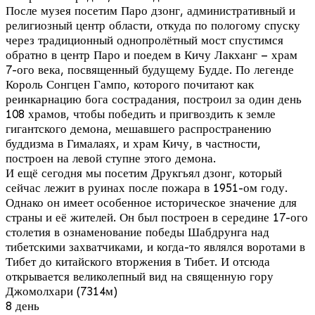
После музея посетим Паро дзонг, административный и
религиозный центр области, откуда по пологому спуску
через традиционный однопролётный мост спустимся
обратно в центр Паро и поедем в Кичу Лакханг – храм
7-ого века, посвященный будущему Будде. По легенде
Король Сонгцен Гампо, которого почитают как
реинкарнацию бога сострадания, построил за один день
108 храмов, чтобы победить и пригвоздить к земле
гигантского демона, мешавшего распространению
буддизма в Гималаях, и храм Кичу, в частности,
построен на левой ступне этого демона.
И ещё сегодня мы посетим Друкгьял дзонг, который
сейчас лежит в руинах после пожара в 1951-ом году.
Однако он имеет особенное историческое значение для
страны и её жителей. Он был построен в середине 17-ого
столетия в ознаменование победы Шабдрунга над
тибетскими захватчиками, и когда-то являлся воротами в
Тибет до китайского вторжения в Тибет. И отсюда
открывается великолепный вид на священную гору
Джомолхари (7314м)
8 день