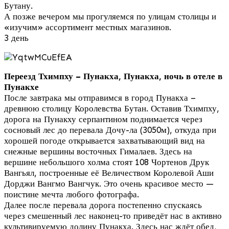
Бутану.
А позже вечером мы прогуляемся по улицам столицы и
«изучим» ассортимент местных магазинов.
3 день
Переезд Тхимпху – Пунакха, Пунакха, ночь в отеле в
Пунакхе
После завтрака мы отправимся в город Пунакха –
древнюю столицу Королевства Бутан. Оставив Тхимпху,
дорога на Пунакху серпантином поднимается через
сосновый лес до перевала Дочу-ла (3050м), откуда при
хорошей погоде открывается захватывающий вид на
снежные вершины восточных Гималаев. Здесь на
вершине небольшого холма стоят 108 Чортенов Друк
Вангьял, построенные её Величеством Королевой Аши
Дорджи Вангмо Вангчук. Это очень красивое место —
поистине мечта любого фотографа.
Далее после перевала дорога постепенно спускаясь
через смешенный лес наконец-то приведёт нас в активно
культивируемую долину Пунакха. Здесь нас ждёт обед,