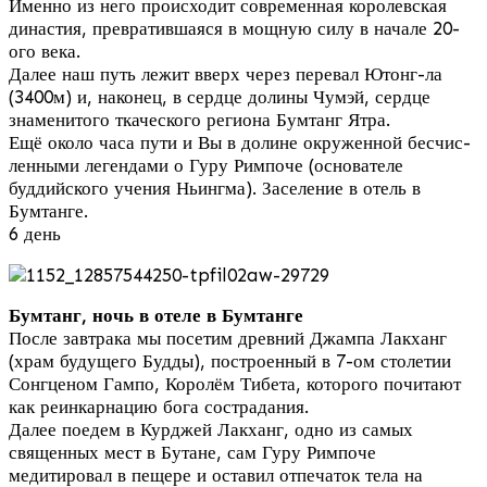
Именно из него происходит современная королевская
династия, превратившаяся в мощную силу в начале 20-
ого века.
Далее наш путь лежит вверх через перевал Ютонг-ла
(3400м) и, наконец, в сердце долины Чумэй, сердце
знаменитого ткаческого региона Бумтанг Ятра.
Ещё около часа пути и Вы в долине окруженной бесчис-
ленными легендами о Гуру Римпоче (основателе
буддийского учения Ньингма). Заселение в отель в
Бумтанге.
6 день
Бумтанг, ночь в отеле в Бумтанге
После завтрака мы посетим древний Джампа Лакханг
(храм будущего Будды), построенный в 7-ом столетии
Сонгценом Гампо, Королём Тибета, которого почитают
как реинкарнацию бога сострадания.
Далее поедем в Курджей Лакханг, одно из самых
священных мест в Бутане, сам Гуру Римпоче
медитировал в пещере и оставил отпечаток тела на