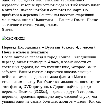
журавлей, которые прилетают сюда из Тибетского плато
в октябре, начале ноября и остаются по март. По
прибытии в деревню Гангтэй мы посетим старейший
монастырь школы Ньингмапа — Гангтей Гомпа. Позже
заселение в отель, ужин, отдых.
5 день
Переезд Пхобджикха – Бумтанг (около 4,5 часов).
Ночь в отеле в Бумтанге
После завтрака переезд в город Тонгса. Сегодняшний
переезд займёт примерно 4 часа, в зависимости от
состояния дороги, но это путешествие, которое Вы не
забудете. Вашим глазам откроются ошеломляющие
пейзажи, именно здесь снимали фильм «Маги и
странники» (если у Вас будет возможность, посмотрите
этот фильм, DVD доступны). Дорога идёт вверх до
перевала Пеле-ла (3100м), и далее с другой стороны
перевала, проделав примерно двух часовой спуск, мы
увидим один из самых больших дзонгов – дзонг Тонгса.