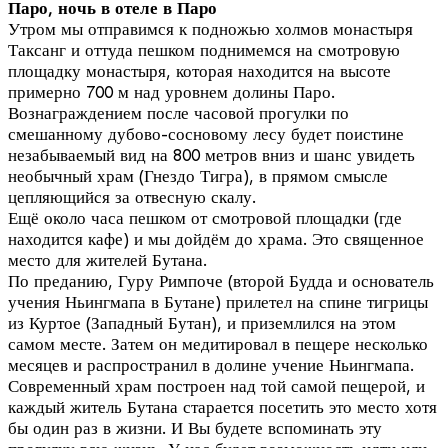
Паро, ночь в отеле в Паро
Утром мы отправимся к подножью холмов монастыря
Таксанг и оттуда пешком поднимемся на смотровую
площадку монастыря, которая находится на высоте
примерно 700 м над уровнем долины Паро.
Вознаграждением после часовой прогулки по
смешанному дубово-сосновому лесу будет поистине
незабываемый вид на 800 метров вниз и шанс увидеть
необычный храм (Гнездо Тигра), в прямом смысле
цепляющийся за отвесную скалу.
Ещё около часа пешком от смотровой площадки (где
находится кафе) и мы дойдём до храма. Это священное
место для жителей Бутана.
По преданию, Гуру Римпоче (второй Будда и основатель
учения Ньингмапа в Бутане) прилетел на спине тигрицы
из Куртое (Западный Бутан), и приземлился на этом
самом месте. Затем он медитировал в пещере несколько
месяцев и распространил в долине учение Ньингмапа.
Современный храм построен над той самой пещерой, и
каждый житель Бутана старается посетить это место хотя
бы один раз в жизни. И Вы будете вспоминать эту