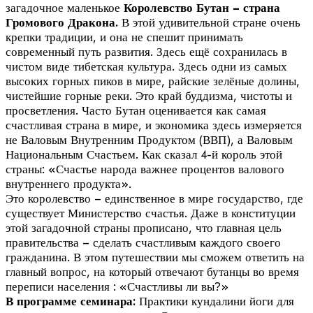
загадочное маленькое
Королевство Бутан – страна
Громового Дракона.
В этой удивительной стране очень
крепки традиции, и она не спешит принимать
современный путь развития. Здесь ещё сохранилась в
чистом виде тибетская культура. Здесь одни из самых
высоких горных пиков в мире, райские зелёные долины,
чистейшие горные реки. Это край буддизма, чистоты и
просветления. Часто Бутан оценивается как самая
счастливая страна в мире, и экономика здесь измеряется
не Валовым Внутренним Продуктом (ВВП), а Валовым
Национальным Счастьем. Как сказал 4-й король этой
страны: «Счастье народа важнее процентов валового
внутреннего продукта».
Это королевство – единственное в мире государство, где
существует Министерство счастья. Даже в конституции
этой загадочной страны прописано, что главная цель
правительства – сделать счастливым каждого своего
гражданина. В этом путешествии мы сможем ответить на
главный вопрос, на который отвечают бутанцы во время
переписи населения : «Счастливы ли вы?»
В программе семинара:
Практики кундалини йоги для