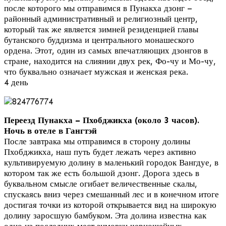
после которого мы отправимся в Пунакха дзонг –
районный административный и религиозный центр,
который так же является зимней резиденцией главы
бутанского буддизма и центрального монашеского
ордена. Этот, один из самых впечатляющих дзонгов в
стране, находится на слиянии двух рек, Фо-чу и Мо-чу,
что буквально означает мужская и женская река.
4 день
Переезд Пунакха – Пхобджикха (около 3 часов).
Ночь в отеле в Гангтэй
После завтрака мы отправимся в сторону долины
Пхобджикха, наш путь будет лежать через активно
культивируемую долину в маленький городок Вангдуе, в
котором так же есть большой дзонг. Дорога здесь в
буквальном смысле огибает величественные скалы,
спускаясь вниз через смешанный лес и в конечном итоге
достигая точки из которой открывается вид на широкую
долину заросшую бамбуком. Эта долина известна как
одно из последних мест зимовки черношейных