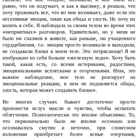
равно, что он подумает, и как я выгляжу, я решила, что
хочу проживать все, что во мне возникает, даже если это
негативные эмоции, такие как обида и злость. Не хочу их
копить в себе. Я наблюдала за своим телом во время этих
«неприятных» разговоров. Удивительно, но у меня не
было ни спазмов в животе, как раньше, ни учащенного
сердцебиения, т.е. эмоции просто возникали и выходили,
не создавали блоки в моем теле. Это потрясающе! Я не
изображаю из себя больше «железную леди». Хочу быть
такой, какая есть, со всеми истериками, радостями,
эмоциональными всплесками и огорченьями. Итак, это
важное наблюдение, мое тело не реагирует на
эмоциональные реакции, в нем не подавляется обида,
злость, которая может создавать блоки».
Во многих случаях бывает достаточно просто
произнести вслух мысли и чувства, чтобы испытать
облегчение. Психологически это вполне объяснимо. То,
что первоначально было не вполне осознано или
осознавалось смутно и неточно, при словесном
изложении приобретает более ясные очертания,