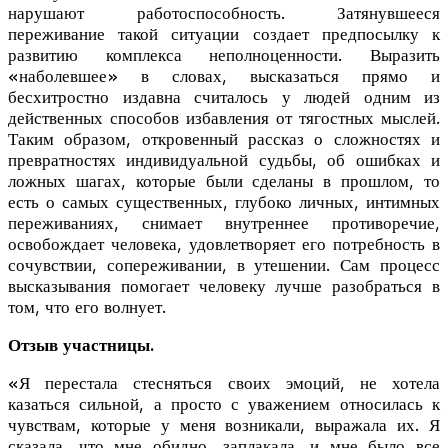
нарушают работоспособност
ь. Затянувшееся
переживание такой ситуации создает предпосылку к
развитию комплекса неполноценности. Выразить
«наболевшее» в словах, высказаться прямо и
бесхитростно издавна считалось у людей одним из
действенных способов избавления от тягостных мыслей.
Таким образом, откровенный рассказ о сложностях и
превратностях индивидуальной судьбы, об ошибках и
ложных шагах, которые были сделаны в прошлом, то
есть о самых существенных, глубоко личных, интимных
переживаниях, снимает внутреннее противоречие,
освобождает человека, удовлетворяет его потребность в
сочувствии, сопереживании, в утешении. Сам процесс
высказывания помогает человеку лучше разобраться в
том, что его волнует.
Отзыв участницы.
«Я перестала стесняться своих эмоций, не хотела
казаться сильной, а просто с уважением относилась к
чувствам, которые у меня возникали, выражала их. Я
сказала, что мне обидно, заплакала, и мне было все