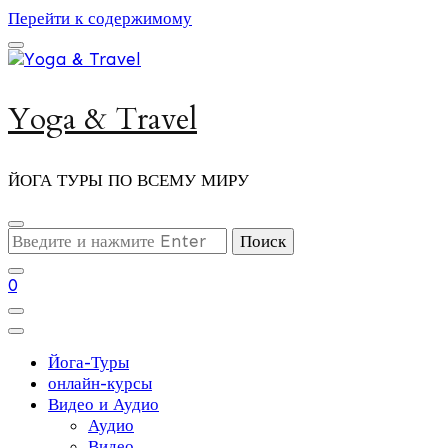
Перейти к содержимому
Yoga & Travel
ЙОГА ТУРЫ ПО ВСЕМУ МИРУ
Ищите
что-
то?
0
Йога-Туры
онлайн-курсы
Видео и Аудио
Аудио
Видео