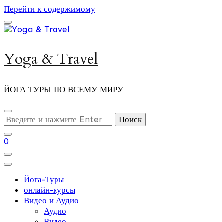
Перейти к содержимому
Yoga & Travel
ЙОГА ТУРЫ ПО ВСЕМУ МИРУ
Ищите
что-
то?
0
Йога-Туры
онлайн-курсы
Видео и Аудио
Аудио
Видео