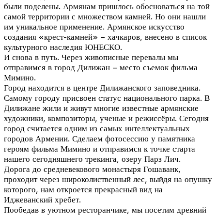
были поделены. Армянам пришлось обосноваться на той
самой территории с множеством камней. Но они нашли
им уникальное применение. Армянское искусство
создания «крест-камней» – хачкаров, внесено в список
культурного наследия ЮНЕСКО.
И снова в путь. Через живописные перевалы мы
отправимся в город Дилижан – место съемок фильма
Мимино.
Город находится в центре Дилижанского заповедника.
Самому городу присвоен статус национального парка. В
Дилижане жили и живут многие известные армянские
художники, композиторы, ученые и режиссёры. Сегодня
город считается одним из самых интеллектуальных
городов Армении. Сделаем фотосессию у памятника
героям фильма Мимино и отправимся к точке старта
нашего сегодняшнего трекинга, озеру Парз Лич.
Дорога до средневекового монастыря Гошаванк,
проходит через широколиственный лес, выйдя на опушку
которого, нам откроется прекрасный вид на
Иджеванский хребет.
Пообедав в уютном ресторанчике, мы посетим древний