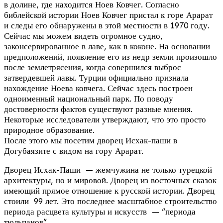
в долине, где находится Ноев Ковчег. Согласно
библейской истории Ноев Ковчег пристал к горе Арарат
и следы его обнаружены в этой местности в 1970 году.
Сейчас мы можем видеть огромное судно,
законсервированное в лаве, как в коконе. На основании
предположений, появление его из недр земли произошло
после землетрясения, когда совершился выброс
затвердевшей лавы. Турции официально признала
нахождение Ноева ковчега. Сейчас здесь построен
одноименный национальный парк. По поводу
достоверности фактов существуют разные мнения.
Некоторые исследователи утверждают, что это просто
природное образование.
После этого мы посетим дворец Исхак-паши в
Догубаязите с видом на гору Арарат.
Дворец Исхак-Паши — жемчужина не только турецкой
архитектуры, но и мировой. Дворец из восточных сказок
имеющий прямое отношение к русской истории. Дворец
стоили 99 лет. Это последнее масштабное строительство
периода расцвета культуры и искусств — “периода
тюльпанов”