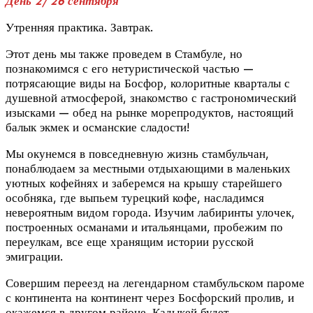
День 2/ 26 сентября
Утренняя практика. Завтрак.
Этот день мы также проведем в Стамбуле, но
познакомимся с его нетуристической частью —
потрясающие виды на Босфор, колоритные кварталы с
душевной атмосферой, знакомство с гастрономический
изысками — обед на рынке морепродуктов, настоящий
балык экмек и османские сладости!
Мы окунемся в повседневную жизнь стамбульчан,
понаблюдаем за местными отдыхающими в маленьких
уютных кофейнях и заберемся на крышу старейшего
особняка, где выпьем турецкий кофе, насладимся
невероятным видом города. Изучим лабиринты улочек,
построенных османами и итальянцами, пробежим по
переулкам, все еще хранящим истории русской
эмиграции.
Совершим переезд на легендарном стамбульском пароме
с континента на континент через Босфорский пролив, и
окажемся в другом районе. Кадыкей будет