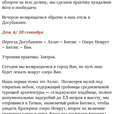
обзором на всю долину, мы сделаем практику кундалини
йоги и пообедаем.
Вечером возвращаемся обратно в наш отель в
Догубаязите.
День 6/ 30 сентября
Переезд Догубаязите – Ахлат – Битлис – Озеро Немрут
– Битлис – Ван.
Утренняя практика. Завтрак.
Сегодня мы возвращаемся в город Ван, но путь наш
будет лежать вокруг озера Ван.
Наша первая точка это Ахлат. Посмотрев музей под
открытым небом, содержащий гробницы средневековой
турецкой архитектуры — сельджукское кладбище, полное
монументальных надгробий до 3,5 метров в высоту, мы
отправимся в Татван, знаменитый район Битлиса, чтобы
увидеть Кратерное озеро Немрут, второе по величине
кратерное озеро в мире. Когда мы достигаем вершины,