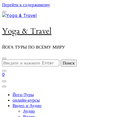
Перейти к содержимому
Yoga & Travel
ЙОГА ТУРЫ ПО ВСЕМУ МИРУ
Ищите
что-
то?
0
Йога-Туры
онлайн-курсы
Видео и Аудио
Аудио
Видео