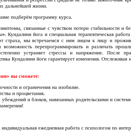
 их дальнейшей жизни.
жиме подберём программу курса.
птомы, связанные с чувством потери стабильности и без
». Кундалини йога и специальная терапевтическая работа
 от страха, мы встречаемся с ним лицом к лицу и прожи
м возможность перепрограммиров
ать и различать прошл
степенно устраняет стрессы и напряжение. После пра
ика Кундалини йоги гарантирует изменения. Отслеживая и
ия» вы сможете:
очности и ограничения на изобилие.
тства и процветания.
 убеждений и блоков, навязанных родительскими и систем
намерения!
 индивидуальная ежедневная работа с психологом по интер