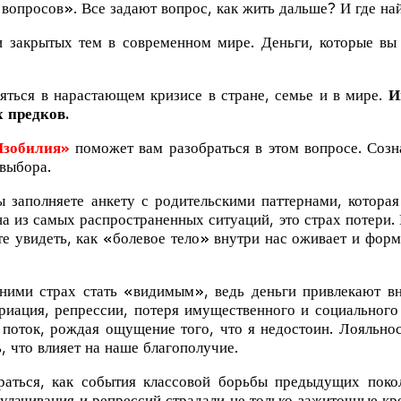
вопросов». Все задают вопрос, как жить дальше? И где н
крытых тем в современном мире. Деньги, которые вы с
ться в нарастающем кризисе в стране, семье и в мире.
И
 предков.
Изобилия»
поможет вам разобраться в этом вопросе. Созн
выбора.
 заполняете анкету с родительскими паттернами, котора
 из самых распространенных ситуаций, это страх потери. 
те увидеть, как «болевое тело» внутри нас оживает и форм
ими страх стать «видимым», ведь деньги привлекают вн
риация, репрессии, потеря имущественного и социального с
поток, рождая ощущение того, что я недостоин. Лояльнос
, что влияет на наше благополучие.
ься, как события классовой борьбы предыдущих покол
улачивания и репрессий страдали не только зажиточные кре