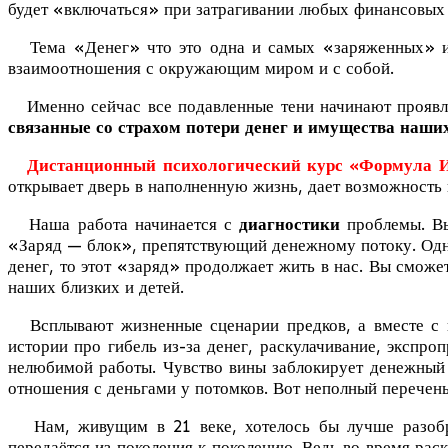
будет «включаться» при затрагивании любых финансовых 
Тема «Денег» что это одна и самых «заряженных» и за
взаимоотношения с окружающим миром и с собой.
Именно сейчас все подавленные тени начинают проявля
связанные со страхом потери денег и имущества наших
Дистанционный психологический курс «Формула 
открывает дверь в наполненную жизнь, дает возможность 
Наша работа начинается с
диагностики
проблемы. Вы
«Заряд — блок», препятствующий денежному потоку. Одна
денег, то этот «заряд» продолжает жить в нас. Вы сможе
наших близких и детей.
Всплывают жизненные сценарии предков, а вместе с н
истории про гибель из-за денег, раскулачивание, экспроп
нелюбимой работы. Чувство вины заблокирует денежный 
отношения с деньгами у потомков. Вот неполный перечень
Нам, живущим в 21 веке, хотелось бы лучше разобрат
передаётся из поколения к поколению. Ведь во время раск