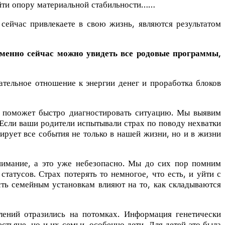
айти опору материальной стабильности……
ейчас привлекаете в свою жизнь, являются результатом
менно сейчас можно увидеть все родовые программы,
ательное отношение к энергии денег и проработка блоков
я поможет быстро диагностировать ситуацию. Мы выявим
Если ваши родители испытывали страх по поводу нехватки
ирует все события не только в нашей жизни, но и в жизни
имание, а это уже небезопасно. Мы до сих пор помним
татусов. Страх потерять то немногое, что есть, и уйти с
ть семейным установкам влияют на то, как складываются
ений отразились на потомках. Информация генетически
стьяне, но и их семьи, особенно дети. Для детей это была