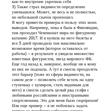
как-то внутренне укрепила себя
3) Также страх видимости определенно
уменьшился. Может, не весь и не полностью,
но небольшой скачок произошел.
Я могу привести примеры в пользу этих моих
выводов. Например, пока я была в Финляндии,
там проходил Чемпионат мира по фигурному
катанию 2017. И я купила на него билеты и
все 5 дней проводила там максимально
возможное время (которое оставалось от
работы) – в результате я увидела множество
известных фигуристов, звезд мирового ФК.
Еще год назад я, наверное, вообще ни к кому
из них не подошла. А тут я смогла преодолеть
этот барьер (тоже из сферы видимости, на
самом деле – позволить себе встать на одну
ступеньку с кумиром, стать видимым для
него) и смогла сделать целый ряд селфи с
любимыми российскими и иностранными
спортсменами. Это для меня было сюрпризом!
Или еще пример – я не побоялась задать
вопрос на всеобщем собрании нашего