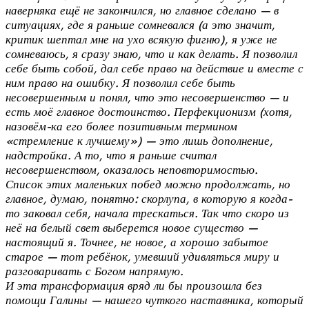
наверняка ещё не закончился, но главное сделано — в
ситуациях, где я раньше сомневался (а это значит,
критик шептал мне на ухо всякую фигню), я уже не
сомневаюсь, я сразу знаю, что и как делать. Я позволил
себе быть собой, дал себе право на действие и вместе с
ним право на ошибку. Я позволил себе быть
несовершенным и понял, что это несовершенство — и
есть моё главное достоинство. Перфекционизм (хотя,
назовём-ка его более позитивным термином
«стремление к лучшему») — это лишь дополнение,
надстройка. А то, что я раньше считал
несовершенством, оказалось неповторимостью.
Список этих маленьких побед можно продолжать, но
главное, думаю, понятно: скорлупа, в которую я когда-
то заковал себя, начала трескаться. Так что скоро из
неё на белый свет выберется новое существо —
настоящий я. Точнее, не новое, а хорошо забытое
старое — тот ребёнок, умевший удивляться миру и
разговаривать с Богом напрямую.
И эта трансформация вряд ли бы произошла без
помощи Галины — нашего чуткого наставника, который