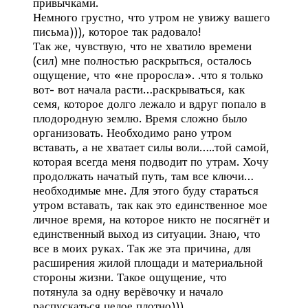
привычками.
Немного грустно, что утром не увижу вашего
письма))), которое так радовало!
Так же, чувствую, что не хватило времени
(сил) мне полностью раскрыться, осталось
ощущение, что «не проросла». .что я только
вот- вот начала расти…раскрываться, как
семя, которое долго лежало и вдруг попало в
плодородную землю. Время сложно было
организовать. Необходимо рано утром
вставать, а не хватает силы воли…..той самой,
которая всегда меня подводит по утрам. Хочу
продолжать начатый путь, там все ключи…
необходимые мне. Для этого буду стараться
утром вставать, так как это единственное мое
личное время, на которое никто не посягнёт и
единственный выход из ситуации. Знаю, что
все в моих руках. Так же эта причина, для
расширения жилой площади и материальной
стороны жизни. Такое ощущение, что
потянула за одну верёвочку и начало
распускаться целое плотно))).