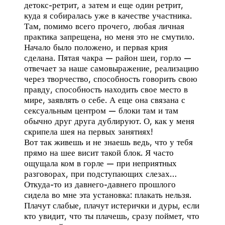
детокс-ретрит, а затем и еще один ретрит,
куда я собиралась уже в качестве участника.
Там, помимо всего прочего, любая личная
практика запрещена, но меня это не смутило.
Начало было положено, и первая крия
сделана. Пятая чакра — район шеи, горло —
отвечает за наше самовыражение, реализацию
через творчество, способность говорить свою
правду, способность находить свое место в
мире, заявлять о себе. А еще она связана с
сексуальным центром — блоки там и там
обычно друг друга дублируют. О, как у меня
скрипела шея на первых занятиях!
Вот так живешь и не знаешь ведь, что у тебя
прямо на шее висит такой блок. Я часто
ощущала ком в горле — при неприятных
разговорах, при подступающих слезах…
Откуда-то из давнего-давнего прошлого
сидела во мне эта установка: плакать нельзя.
Плачут слабые, плачут истерички и дуры, если
кто увидит, что ты плачешь, сразу поймет, что