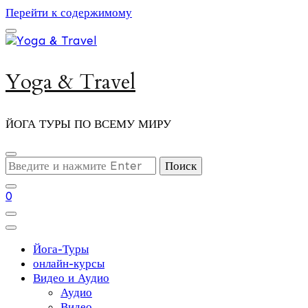
Перейти к содержимому
Yoga & Travel
ЙОГА ТУРЫ ПО ВСЕМУ МИРУ
Ищите
что-
то?
0
Йога-Туры
онлайн-курсы
Видео и Аудио
Аудио
Видео