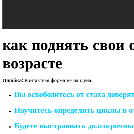
как поднять свои
возрасте
Ошибка:
Контактная форма не найдена.
Вы освободитесь от стаха доверя
Научитесь определять циклы в о
Будете выстраивать долгосрочные