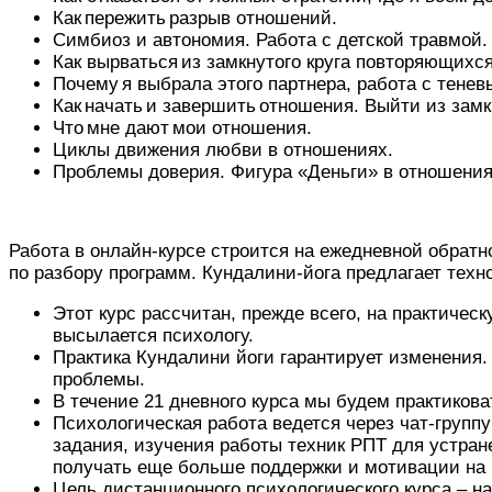
Как пережить разрыв отношений.
Симбиоз и автономия. Работа с детской травмой.
Как вырваться из замкнутого круга повторяющихс
Почему я выбрала этого партнера, работа с тене
Как начать и завершить отношения. Выйти из зам
Что мне дают мои отношения.
Циклы движения любви в отношениях.
Проблемы доверия. Фигура «Деньги» в отношения
Работа в онлайн-курсе строится на ежедневной обратн
по разбору программ. Кундалини-йога предлагает тех
Этот курс рассчитан, прежде всего, на практиче
высылается психологу.
Практика Кундалини йоги гарантирует изменения.
проблемы.
В течение 21 дневного курса мы будем практиковат
Психологическая работа ведется через чат-групп
задания, изучения работы техник РПТ для устран
получать еще больше поддержки и мотивации на п
Цель дистанционного психологического курса – н