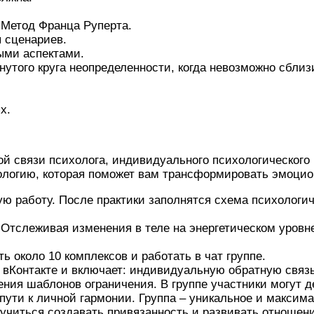
 Метод Франца Руперта.
я сценариев.
выми аспектами.
кнутого круга неопределенности, когда невозможно сбли
х.
ой связи психолога, индивидуального психологического 
нологию, которая поможет вам трансформировать эмоци
скую работу. После практики заполнятся схема психолог
 Отслеживая изменения в теле на энергетическом уровн
ь около 10 комплексов и работать в чат группе.
у вКонтакте и включает: индивидуальную обратную связ
ения шаблонов ограничения. В группе участники могут 
ути к личной гармонии. Группа – уникальное и максима
аучиться создавать привязанность и развивать отношени