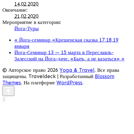
14.02.2020
Окончание:
21.02.2020
Мероприятие в категории:
Йога-Туры
«
Йога-семинар «Крещенская сказка 17,18,19
января
Йога-Семинар 13 — 15 марта в Переславль-
Залесский на Йога-даче. «Быть, а не казаться»
»
© Авторское право 2026
Yoga & Travel
. Все права
защищены.
Traveldeck | Разработанный
Blossom
Themes
. На платформе
WordPress
.
X