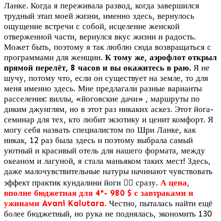
Ланке. Когда я переживала развод, когда завершился
трудный этап моей жизни, именно здесь, вернулось
ощущение встречи с собой, исцеление женской
отверженной части, вернулся вкус жизни и радость.
Может быть, поэтому я так люблю сюда возвращаться с
программами для женщин.
К тому же, аэрофлот открыл
прямой перелёт, 8 часов и вы окажитесь в раю.
Я не
шучу, потому что, если он существует на земле, то для
меня именно здесь. Мне предлагали разные варианты
расселения: виллы, «йоговские дачи» , маршруты по
диким джунглям, но в этот раз никаких аскез. Этот йога-
семинар для тех, кто любит экзотику и ценит комфорт. Я
могу себя назвать специалистом по Шри Ланке, как
никак, 12 раз была здесь и поэтому выбрала самый
уютный и красивый отель для нашего формата, между
океаном и лагуной, я стала маньяком таких мест! Здесь,
даже малочувствительные натуры начинают чувствовать
эффект практик кундалини йоги 🧘‍♀️ сразу.
А цена,
вполне бюджетная для 4*- 980 $ с завтраками и
ужинами Avani Kalutara.
Честно, пыталась найти ещё
более бюджетный, но рука не поднялась, экономить 130