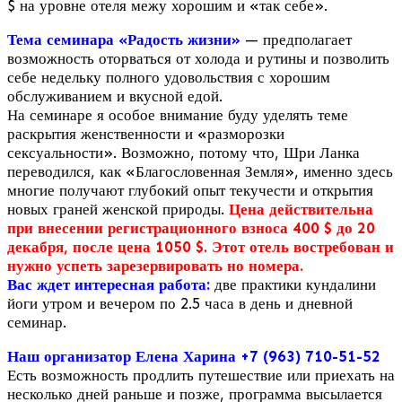
$ на уровне отеля межу хорошим и «так себе».
Тема семинара «Радость жизни»
— предполагает
возможность оторваться от холода и рутины и позволить
себе недельку полного удовольствия с хорошим
обслуживанием и вкусной едой.
На семинаре я особое внимание буду уделять теме
раскрытия женственности и «разморозки
сексуальности». Возможно, потому что, Шри Ланка
переводился, как «Благословенная Земля», именно здесь
многие получают глубокий опыт текучести и открытия
новых граней женской природы.
Цена действительна
при внесении регистрационного взноса 400 $ до 20
декабря, после цена 1050 $. Этот отель востребован и
нужно успеть зарезервировать но номера.
Вас ждет интересная работа:
две практики кундалини
йоги утром и вечером по 2.5 часа в день и дневной
семинар.
Наш организатор Елена Харина +7 (963) 710-51-52
Есть возможность продлить путешествие или приехать на
несколько дней раньше и позже, программа высылается